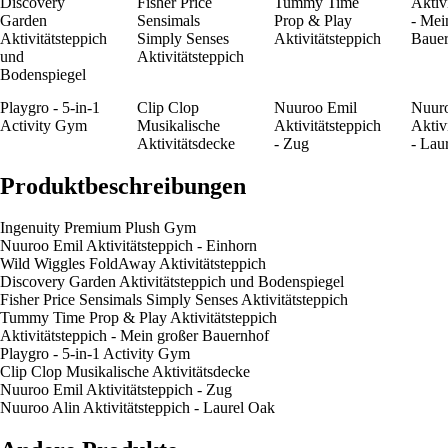
Discovery
Fisher Price
Tummy Time
Aktiv
Garden
Sensimals
Prop & Play
- Mei
Aktivitätsteppich
Simply Senses
Aktivitätsteppich
Baue
und
Aktivitätsteppich
Bodenspiegel
Playgro - 5-in-1
Clip Clop
Nuuroo Emil
Nuuro
Activity Gym
Musikalische
Aktivitätsteppich
Aktiv
Aktivitätsdecke
- Zug
- Lau
Produktbeschreibungen
Ingenuity Premium Plush Gym
Nuuroo Emil Aktivitätsteppich - Einhorn
Wild Wiggles FoldAway Aktivitätsteppich
Discovery Garden Aktivitätsteppich und Bodenspiegel
Fisher Price Sensimals Simply Senses Aktivitätsteppich
Tummy Time Prop & Play Aktivitätsteppich
Aktivitätsteppich - Mein großer Bauernhof
Playgro - 5-in-1 Activity Gym
Clip Clop Musikalische Aktivitätsdecke
Nuuroo Emil Aktivitätsteppich - Zug
Nuuroo Alin Aktivitätsteppich - Laurel Oak